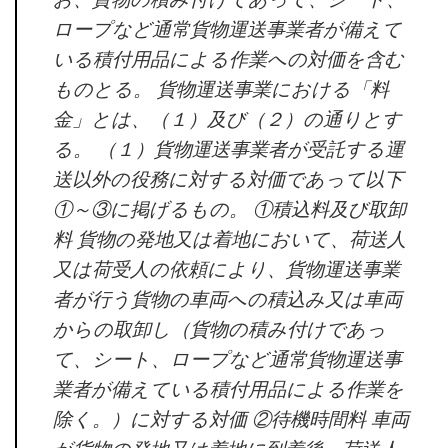
お、貨物の積み付けであって、シート、
ロープなど通常貨物運送事業者が備えて
いる積付用品による作業への対価を含む
ものとる。 貨物運送事業における「料
金」とは、（１）及び（２）の通りとす
る。 （１）貨物運送事業者が受託する運
送以外の役務に対する対価であって以下
①～③に掲げるもの。 ①積込料及び取卸
料 貨物の発地又は着地において、荷送人
又は荷受人の依頼により、貨物運送事業
者が行う貨物の車両への積込み又は車両
からの取卸し（貨物の積み付けであっ
て、シート、ロープなど通常貨物運送事
業者が備えている積付用品による作業を
除く。）に対する対価 ②待機時間料 車両