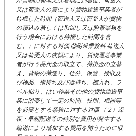
が貨物の発地又は着地に到着後、荷送人
又は荷受人の責により貨物運送事業者が
待機した時間（荷送人又は荷受人が貨物
の積込み若しくは取卸し又は附帯業務を
行う場合における待機した時間を含
む。）に対する対価 ③附帯業務料 荷送人
又は荷受人の依頼により、貨物運送事業
者が行う品代金の取立て、荷掛金の立替
え、貨物の荷造り、仕分、保管、検収及
び検品、横持ち及び縦持ち、棚入れ、ラ
ベル貼り、はい作業その他の貨物運送事
業に附帯して一定の時間、技能、機器等
を必要とする業務に対する対価 （２）深
夜・早朝配送等の特別な費用が発生する
輸送により増加する費用を賄うために収