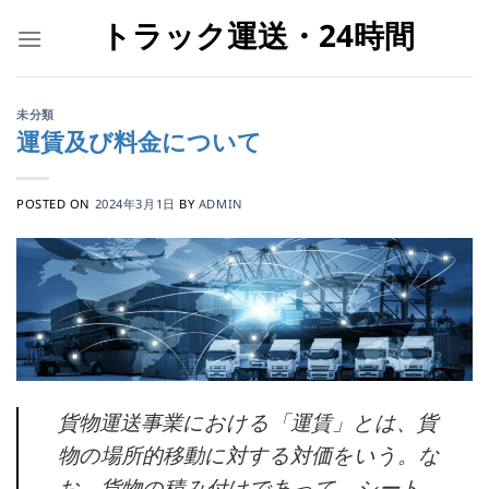
Skip
トラック運送・24時間
to
content
未分類
運賃及び料金について
POSTED ON
2024年3月1日
BY
ADMIN
貨物運送事業における「運賃」とは、貨
物の場所的移動に対する対価をいう。な