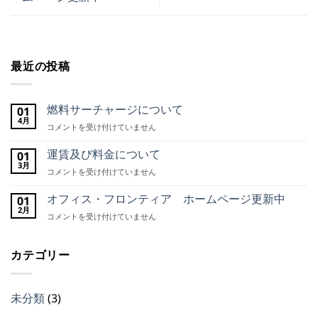
最近の投稿
燃料サーチャージについて
01
4月
燃
コメントを受け付けていません
料
サ
運賃及び料金について
01
ー
3月
運
コメントを受け付けていません
チ
賃
ャ
及
オフィス・フロンティア ホームページ更新中
01
ー
び
2月
ジ
オ
コメントを受け付けていません
料
に
フ
金
つ
ィ
に
い
カテゴリー
ス・
つ
て
フ
い
は
ロ
て
ン
は
未分類
(3)
テ
ィ