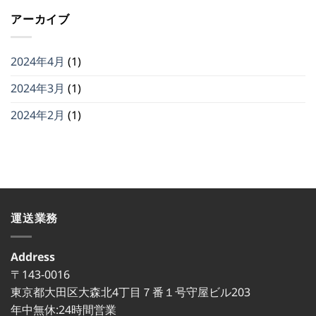
ア
アーカイブ
ホ
ー
ム
ペ
2024年4月
(1)
ー
ジ
2024年3月
(1)
更
新
2024年2月
(1)
中
は
運送業務
Address
〒143-0016
東京都大田区大森北4丁目７番１号守屋ビル203
年中無休:24時間営業